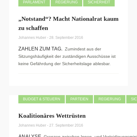
PARLAMENT
REGIERUNG
SICHERHEIT
„Notstand“? Macht Nationalrat kaum
zu schaffen
Johannes Huber
-
28. September 2016
ZAHLEN ZUM TAG.
Zumindest aus der
Sitzungshäufigkeit der zuständigen Ausschüsse ist
keine Gefährdung der Sicherheitslage ablesbar.
BUDGET & STEUERN
PARTEIEN
REGIERUNG
SI
Koalitionäres Wettrüsten
Johannes Huber
-
27. September 2016
ANALYSE.
Grenzen zwischen Innen- und Verteidigungsmin