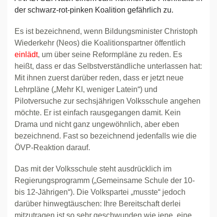
der schwarz-rot-pinken Koalition gefährlich zu.
Es ist bezeichnend, wenn Bildungsminister Christoph
Wiederkehr (Neos) die Koalitionspartner öffentlich
einlädt
, um über seine Reformpläne zu reden. Es
heißt, dass er das Selbstverständliche unterlassen hat:
Mit ihnen zuerst darüber reden, dass er jetzt neue
Lehrpläne („Mehr KI, weniger Latein“) und
Pilotversuche zur sechsjährigen Volksschule angehen
möchte. Er ist einfach rausgegangen damit. Kein
Drama und nicht ganz ungewöhnlich, aber eben
bezeichnend. Fast so bezeichnend jedenfalls wie die
ÖVP-Reaktion darauf.
Das mit der Volksschule steht ausdrücklich im
Regierungsprogramm („Gemeinsame Schule der 10-
bis 12-Jährigen“). Die Volkspartei „musste“ jedoch
darüber hinwegtäuschen: Ihre Bereitschaft derlei
mitzutragen ist so sehr geschwunden wie jene, eine