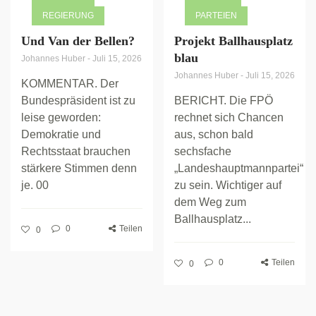
REGIERUNG
PARTEIEN
Und Van der Bellen?
Projekt Ballhausplatz
blau
Johannes Huber
-
Juli 15, 2026
Johannes Huber
-
Juli 15, 2026
KOMMENTAR. Der
Bundespräsident ist zu
BERICHT. Die FPÖ
leise geworden:
rechnet sich Chancen
Demokratie und
aus, schon bald
Rechtsstaat brauchen
sechsfache
stärkere Stimmen denn
„Landeshauptmannpartei“
je. 00
zu sein. Wichtiger auf
dem Weg zum
Ballhausplatz...
0
Teilen
0
0
Teilen
0