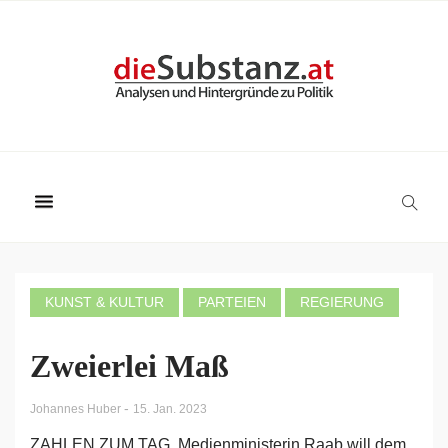
KUNST & KULTUR
PARTEIEN
REGIERUNG
Zweierlei Maß
-
Johannes Huber
15. Jan. 2023
ZAHLEN ZUM TAG. Medienministerin Raab will dem