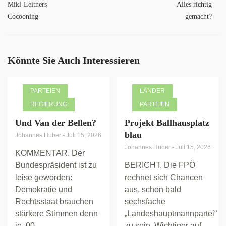
Mikl-Leitners
Alles richtig
Cocooning
gemacht?
Könnte Sie Auch Interessieren
PARTEIEN
LÄNDER
REGIERUNG
PARTEIEN
Und Van der Bellen?
Projekt Ballhausplatz
blau
Johannes Huber
-
Juli 15, 2026
Johannes Huber
-
Juli 15, 2026
KOMMENTAR. Der
Bundespräsident ist zu
BERICHT. Die FPÖ
leise geworden:
rechnet sich Chancen
Demokratie und
aus, schon bald
Rechtsstaat brauchen
sechsfache
stärkere Stimmen denn
„Landeshauptmannpartei“
je. 00
zu sein. Wichtiger auf