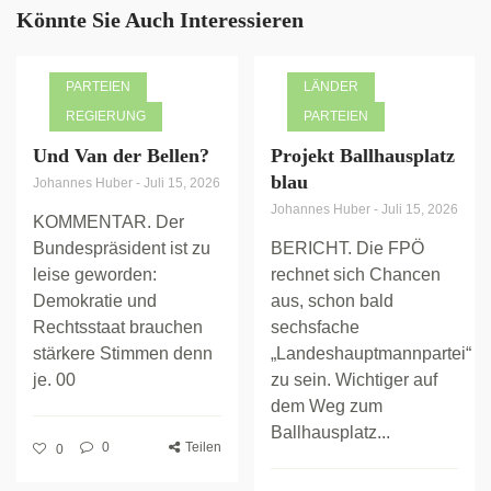
Könnte Sie Auch Interessieren
PARTEIEN
LÄNDER
REGIERUNG
PARTEIEN
Und Van der Bellen?
Projekt Ballhausplatz
blau
Johannes Huber
-
Juli 15, 2026
Johannes Huber
-
Juli 15, 2026
KOMMENTAR. Der
Bundespräsident ist zu
BERICHT. Die FPÖ
leise geworden:
rechnet sich Chancen
Demokratie und
aus, schon bald
Rechtsstaat brauchen
sechsfache
stärkere Stimmen denn
„Landeshauptmannpartei“
je. 00
zu sein. Wichtiger auf
dem Weg zum
Ballhausplatz...
0
Teilen
0