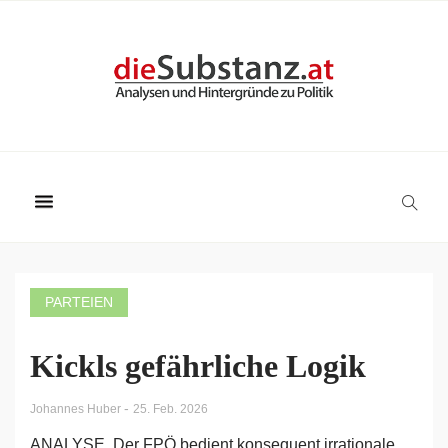
PARTEIEN
Kickls gefährliche Logik
-
Johannes Huber
25. Feb. 2026
ANALYSE. Der FPÖ bedient konsequent irrationale