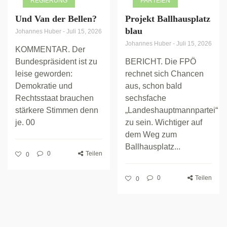
REGIERUNG
PARTEIEN
Und Van der Bellen?
Projekt Ballhausplatz
blau
Johannes Huber
-
Juli 15, 2026
Johannes Huber
-
Juli 15, 2026
KOMMENTAR. Der
Bundespräsident ist zu
BERICHT. Die FPÖ
leise geworden:
rechnet sich Chancen
Demokratie und
aus, schon bald
Rechtsstaat brauchen
sechsfache
stärkere Stimmen denn
„Landeshauptmannpartei“
je. 00
zu sein. Wichtiger auf
dem Weg zum
Ballhausplatz...
0
Teilen
0
0
Teilen
0