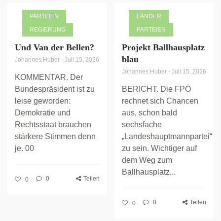
PARTEIEN
LÄNDER
REGIERUNG
PARTEIEN
Und Van der Bellen?
Projekt Ballhausplatz
blau
Johannes Huber
-
Juli 15, 2026
Johannes Huber
-
Juli 15, 2026
KOMMENTAR. Der
Bundespräsident ist zu
BERICHT. Die FPÖ
leise geworden:
rechnet sich Chancen
Demokratie und
aus, schon bald
Rechtsstaat brauchen
sechsfache
stärkere Stimmen denn
„Landeshauptmannpartei“
je. 00
zu sein. Wichtiger auf
dem Weg zum
Ballhausplatz...
0
Teilen
0
0
Teilen
0