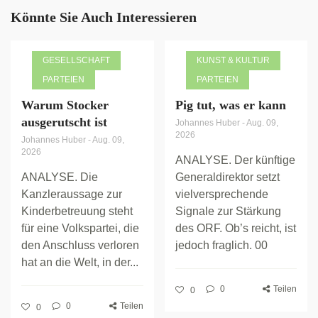
Könnte Sie Auch Interessieren
GESELLSCHAFT
KUNST & KULTUR
PARTEIEN
PARTEIEN
Warum Stocker
Pig tut, was er kann
ausgerutscht ist
Johannes Huber
-
Aug. 09,
2026
Johannes Huber
-
Aug. 09,
2026
ANALYSE. Der künftige
ANALYSE. Die
Generaldirektor setzt
Kanzleraussage zur
vielversprechende
Kinderbetreuung steht
Signale zur Stärkung
für eine Volkspartei, die
des ORF. Ob’s reicht, ist
den Anschluss verloren
jedoch fraglich. 00
hat an die Welt, in der...
0
Teilen
0
0
Teilen
0