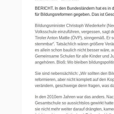
BERICHT. In den Bundesländern hat es in d
für Bildungsreformen gegeben. Das ist Gesch
Bildungsminister Christoph Wiederkehr (Neo
Volksschule einzuführen, vergessen, sagt d
Tiroler Anton Mattle (ÖVP), sinngemäß. Er se
stemmbar“. Tatsächlich wären größere Verä
es allein schon baulich nicht besser wäre, 
Gemeinsame Schulen für alle Kinder und Ju
angehören. Bloß: Wo bleiben bildungspolit
Sie sind nebensächlich: „Wir sollten den Bi
reformieren, aber nicht komplett auf den Kopf 
verändern, geschweige denn fragen, was da
In den 2010ern Jahren war das anders. Nac
Gesamtschule so aussichtslos gewirkt hatt
sie nicht mehr weiter darauf drängten, kame