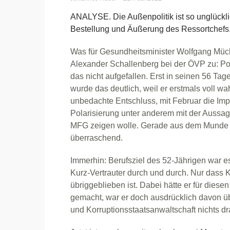
ANALYSE. Die Außenpolitik ist so unglückli
Bestellung und Äußerung des Ressortchefs
Was für Gesundheitsminister Wolfgang Mückst
Alexander Schallenberg bei der ÖVP zu: Poli
das nicht aufgefallen. Erst in seinen 56 T
wurde das deutlich, weil er erstmals voll w
unbedachte Entschluss, mit Februar die Impf
Polarisierung unter anderem mit der Aussag
MFG zeigen wolle. Gerade aus dem Munde 
überraschend.
Immerhin: Berufsziel des 52-Jährigen war es
Kurz-Vertrauter durch und durch. Nur dass K
übriggeblieben ist. Dabei hätte er für diese
gemacht, war er doch ausdrücklich davon üb
und Korruptionsstaatsanwaltschaft nichts dra