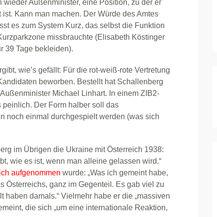
n wieder Außenminister, eine Position, zu der er
rt ist. Kann man machen. Der Würde des Amtes
asst es zum System Kurz, das selbst die Funktion
 Kurzparkzone missbrauchte (Elisabeth Köstinger
ür 39 Tage bekleiden).
bt, wie’s gefällt: Für die rot-weiß-rote Vertretung
 Kandidaten beworben. Bestellt hat Schallenberg
Außenminister Michael Linhart. In einem ZIB2-
peinlich. Der Form halber soll das
n noch einmal durchgespielt werden (was sich
erg im Übrigen die Ukraine mit Österreich 1938:
t, wie es ist, wenn man alleine gelassen wird.“
lich aufgenommen
wurde: „Was ich gemeint habe,
s Österreichs, ganz im Gegenteil. Es gab viel zu
lt haben damals.“ Vielmehr habe er die „massiven
int, die sich „um eine internationale Reaktion,