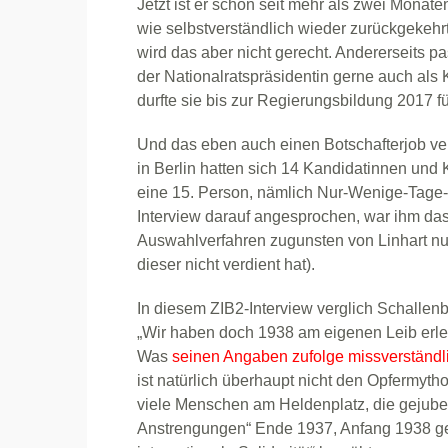
Jetzt ist er schon seit mehr als zwei Monate
wie selbstverständlich wieder zurückgekeh
wird das aber nicht gerecht. Andererseits p
der Nationalratspräsidentin gerne auch als
durfte sie bis zur Regierungsbildung 2017 f
Und das eben auch einen Botschafterjob vergi
in Berlin hatten sich 14 Kandidatinnen und
eine 15. Person, nämlich Nur-Wenige-Tage-
Interview darauf angesprochen, war ihm das 
Auswahlverfahren zugunsten von Linhart nu
dieser nicht verdient hat).
In diesem ZIB2-Interview verglich Schallenb
„Wir haben doch 1938 am eigenen Leib erleb
Was
seinen Angaben zufolge missverständ
ist natürlich überhaupt nicht den Opfermytho
viele Menschen am Heldenplatz, die gejube
Anstrengungen“ Ende 1937, Anfang 1938 geme