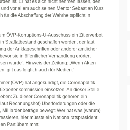
en ist. Er hat es sich nicht nehmen lassen, den
i und vor allem auch seinen Mentor Sebastian Kurz
h für die Abschaffung der Wahrheitspflicht in
zum ÖVP-Korruptions-U-Ausschuss ein Zitierverbot
in Straftatbestand geschaffen werden, der laut
hung der Anklageschriften oder anderer amtlicher
evor sie in öffentlicher Verhandlung erörtert
sen wurde“. Hinweis der Zeitung: „Wenn Akten
n, gilt das folglich auch für Medien.“
mer (ÖVP) hat angekündigt, die Coronapolitik
 Expertenkommission einsetzen. An dieser Stelle
heben: Zu dieser Coronapolitik gehören ein
laut Rechnungshof) Überförderungen oder die
n, Milliardenbeträge bewegt: Wer hat was (warum)
ssieren, hier müsste ein Nationalratspräsident
en Part übernimmt.