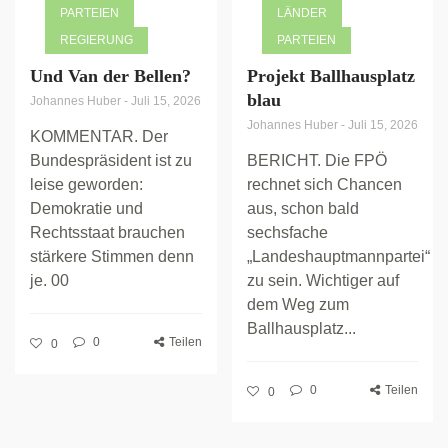
PARTEIEN
LÄNDER
REGIERUNG
PARTEIEN
Und Van der Bellen?
Projekt Ballhausplatz
blau
Johannes Huber
-
Juli 15, 2026
Johannes Huber
-
Juli 15, 2026
KOMMENTAR. Der
Bundespräsident ist zu
BERICHT. Die FPÖ
leise geworden:
rechnet sich Chancen
Demokratie und
aus, schon bald
Rechtsstaat brauchen
sechsfache
stärkere Stimmen denn
„Landeshauptmannpartei“
je. 00
zu sein. Wichtiger auf
dem Weg zum
Ballhausplatz...
0
Teilen
0
0
Teilen
0