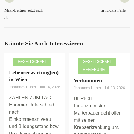
Mikl-Leitner setzt sich
In Kickls Falle
ab
Könnte Sie Auch Interessieren
GESELLSCHAFT
GESELLSCHAFT
REGIERUNG
Lebenserwartung(en)
in Wien
Verkommen
Johannes Huber
-
Juli 14, 2026
Johannes Huber
-
Juli 13, 2026
ZAHLEN ZUM TAG.
BERICHT.
Enormer Unterschied
Finanzminister
nach
Marterbauer geht offen
Einkommensniveau
mit seiner
und Bildungsstand bzw.
Krebserkrankung um.
Bezirk vor allem bei