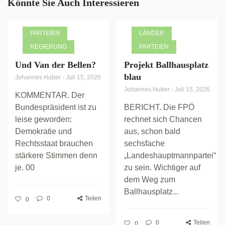
Könnte Sie Auch Interessieren
PARTEIEN
LÄNDER
REGIERUNG
PARTEIEN
Und Van der Bellen?
Projekt Ballhausplatz
blau
Johannes Huber
-
Juli 15, 2026
Johannes Huber
-
Juli 15, 2026
KOMMENTAR. Der
Bundespräsident ist zu
BERICHT. Die FPÖ
leise geworden:
rechnet sich Chancen
Demokratie und
aus, schon bald
Rechtsstaat brauchen
sechsfache
stärkere Stimmen denn
„Landeshauptmannpartei“
je. 00
zu sein. Wichtiger auf
dem Weg zum
Ballhausplatz...
0
Teilen
0
0
Teilen
0