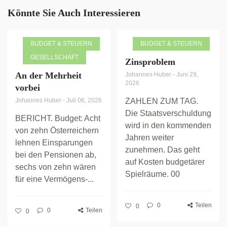
Könnte Sie Auch Interessieren
BUDGET & STEUERN
BUDGET & STEUERN
GESELLSCHAFT
Zinsproblem
An der Mehrheit
Johannes Huber
-
Juni 29,
2026
vorbei
Johannes Huber
-
Juli 06, 2026
ZAHLEN ZUM TAG.
Die Staatsverschuldung
BERICHT. Budget: Acht
wird in den kommenden
von zehn Österreichern
Jahren weiter
lehnen Einsparungen
zunehmen. Das geht
bei den Pensionen ab,
auf Kosten budgetärer
sechs von zehn wären
Spielräume. 00
für eine Vermögens-...
0
Teilen
0
0
Teilen
0