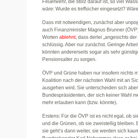
Feuerwehr, die stolz darauf ist, so viel Wa
wäre: Wurde es treffsicher eingesetzt? Wä
Dass mit notwendigen, zunächst aber unpopu
auch Finanzminister Magnus Brunner (ÖVP)
Worten
ablehnt
, dass derlei „angesichts der 
schlüssig. Aber nur zunächst. Geringe Arbe
könnten andererseits sogar als sehr günsti
Pensionsalter zu sorgen.
ÖVP und Grüne haben nur insofern nichts meh
Koalition nach der nächsten Wahl mit an Si
ausgehen wird. Sie unterscheiden sich abe
Bundespräsidenten, der sich keiner Wahl meh
mehr erlauben kann (bzw. könnte).
Erstens: Für die ÖVP ist es nicht egal, ob s
und die Grünen, ob sie zweistellig bleiben. 
sie geht’s dann weiter, sie werden sich ka