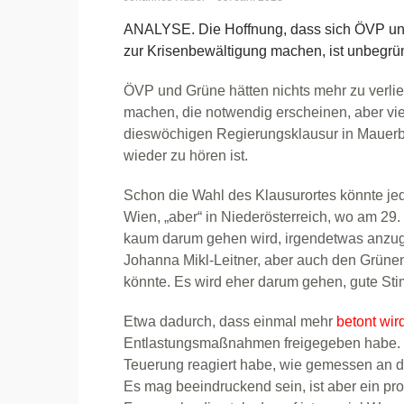
ANALYSE. Die Hoffnung, dass sich ÖVP un
zur Krisenbewältigung machen, ist unbegrü
ÖVP und Grüne hätten nichts mehr zu verli
machen, die notwendig erscheinen, aber vie
dieswöchigen Regierungsklausur in Mauerb
wieder zu hören ist.
Schon die Wahl des Klausurortes könnte jed
Wien, „aber“ in Niederösterreich, wo am 29.
kaum darum gehen wird, irgendetwas anzu
Johanna Mikl-Leitner, aber auch den Grüne
könnte. Es wird eher darum gehen, gute S
Etwa dadurch, dass einmal mehr
betont wir
Entlastungsmaßnahmen freigegeben habe. U
Teuerung reagiert habe, wie gemessen an d
Es mag beeindruckend sein, ist aber ein pro