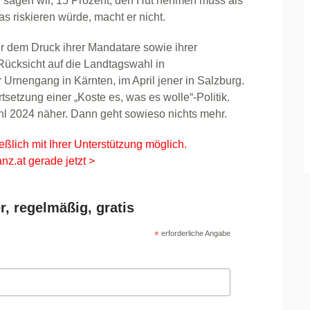
 sagen wir, 15 Prozent, den Hut nehmen muss als
 riskieren würde, macht er nicht.
 dem Druck ihrer Mandatare sowie ihrer
Rücksicht auf die Landtagswahl in
 Urnengang in Kärnten, im April jener in Salzburg.
rtsetzung einer „Koste es, was es wolle“-Politik.
hl 2024 näher. Dann geht sowieso nichts mehr.
eßlich mit Ihrer Unterstützung möglich.
nz.at gerade jetzt >
r, regelmäßig, gratis
*
erforderliche Angabe