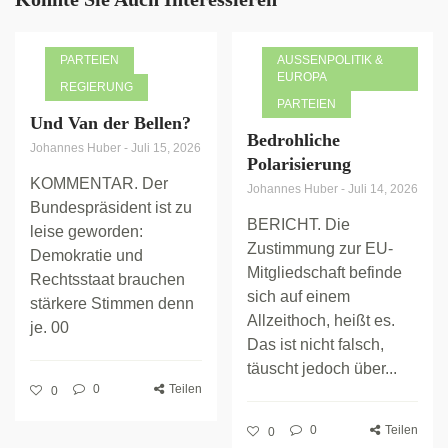
PARTEIEN
AUSSENPOLITIK & E
UROPA
REGIERUNG
PARTEIEN
Und Van der Bellen?
Bedrohliche
Johannes Huber
-
Juli 15, 2026
Polarisierung
KOMMENTAR. Der
Johannes Huber
-
Juli 14, 2026
Bundespräsident ist zu
BERICHT. Die
leise geworden:
Zustimmung zur EU-
Demokratie und
Mitgliedschaft befinde
Rechtsstaat brauchen
sich auf einem
stärkere Stimmen denn
Allzeithoch, heißt es.
je. 00
Das ist nicht falsch,
täuscht jedoch über...
0
Teilen
0
0
Teilen
0