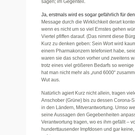
sagen; im Gegenteil.
Ja, erstmals wird es sogar gefährlich für d
Message durch die Wirklichkeit derart konter
wenn es nicht um so viel Ernstes gehen wür
Viertel pfiffen darauf. (Das nimmt diese Bü
Kurz zu denken geben: Sein Wort wird kaum 
einem Pharmakonzern telefoniert habe, sei
waren sie das schon vorher und zweitens 
trotz eines viel größeren Bedarfs so wenig
hat man nicht mehr als „rund 6000“ zusamm
Wut aus.
Natürlich agiert Kurz nicht allein, tragen v
Anschober (Grüne) bis zu dessen Corona-S
in den Ländern, Mitverantwortung. Umso wen
seine Aussagen den Gegebenheiten anpass
Verantwortung tragen, wo es ihm gefällt – v
hunderttausender Impfdosen und gar keine,