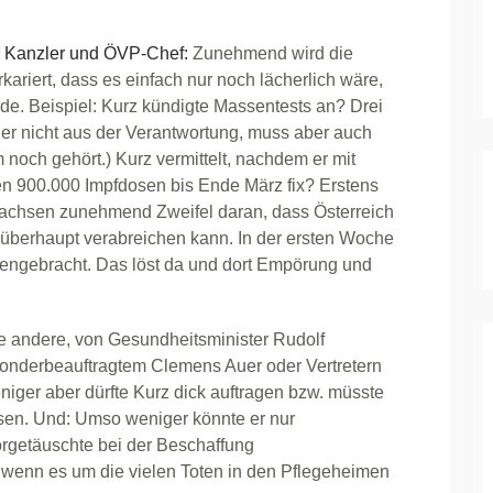
en Kanzler und ÖVP-Chef:
Zunehmend wird die
kariert, dass es einfach nur noch lächerlich wäre,
de. Beispiel: Kurz kündigte Massentests an? Drei
rger nicht aus der Verantwortung, muss aber auch
noch gehört.) Kurz vermittelt, nachdem er mit
en 900.000 Impfdosen bis Ende März fix? Erstens
wachsen zunehmend Zweifel daran, dass Österreich
e überhaupt verabreichen kann. In der ersten Woche
engebracht. Das löst da und dort Empörung und
iele andere, von Gesundheitsminister Rudolf
onderbeauftragtem Clemens Auer oder Vertretern
iger aber dürfte Kurz dick auftragen bzw. müsste
en. Und: Umso weniger könnte er nur
orgetäuschte bei der Beschaffung
 wenn es um die vielen Toten in den Pflegeheimen