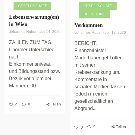
GESELLSCHAFT
GESELLSCHAFT
REGIERUNG
Lebenserwartung(en)
in Wien
Verkommen
Johannes Huber
-
Juli 14, 2026
Johannes Huber
-
Juli 13, 2026
ZAHLEN ZUM TAG.
BERICHT.
Enormer Unterschied
Finanzminister
nach
Marterbauer geht offen
Einkommensniveau
mit seiner
und Bildungsstand bzw.
Krebserkrankung um.
Bezirk vor allem bei
Kommentare in
Männern. 00
sozialen Medien lassen
jedoch in einen
gesellschaftlichen
0
Teilen
0
Abgrund...
0
Teilen
0