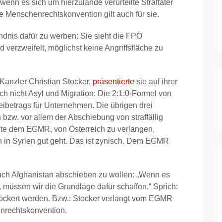
wenn es sich um hierzulande verurteilte Straftäter
e Menschenrechtskonvention gilt auch für sie.
dnis dafür zu werben: Sie sieht die FPÖ
erzweifelt, möglichst keine Angriffsfläche zu
anzler Christian Stocker,
präsentierte
sie auf ihrer
h nicht Asyl und Migration: Die 2:1:0-Formel von
eibetrags für Unternehmen. Die übrigen drei
 bzw. vor allem der Abschiebung von straffällig
lte dem EGMR, von Österreich zu verlangen,
n in Syrien gut geht. Das ist zynisch. Dem EGMR
auch Afghanistan abschieben zu wollen: „Wenn es
 müssen wir die Grundlage dafür schaffen.“ Sprich:
ockert werden. Bzw.: Stocker verlangt vom EGMR
nrechtskonvention.