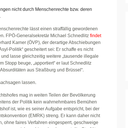
ngen nicht durch Menschenrechte bzw. deren
.
nschenrechte lässt einen straffällig gewordenen
en. FPÖ-Generalsekretär Michael Schnedlitz
findet
erhard Karner (ÖVP), der derartige Abschiebungen
yl-Politik“ gescheitert sei: Er schaffe es nicht
und lasse gleichzeitig weitere „tausende illegale
m Stopp beuge, „apportiert“ er laut Schnedlitz
Absurditäten aus Straßburg und Brüssel“.
 nachsagen lassen.
chtshofes mag in weiten Teilen der Bevölkerung
 seitens der Politik kein wahrnehmbares Bemühen
shof ist, wie es seiner Aufgabe entspricht, bei der
skonvention (EMRK) streng. Er kann daher nicht
, ohne faires Verfahren eingesperrt, geschweige