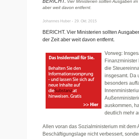
BERICHT.
Vier Ministerien sollten Ausgaben im 
aber weit davon entfernt.
-
Johannes Huber
29. Okt. 2015
BERICHT. Vier Ministerien sollten Ausgaben 
der Zeit aber weit davon entfernt.
Vorweg: Insges
Finanzminister 
die Steuereinn
insgesamt. Da u
besonders auffa
Innenministeriu
Außenministeriu
auskommen, hab
deutlich mehr 
Allen voran das Sozialministerium mit dem 
Beschäftigungslage nicht verbessert, sonde