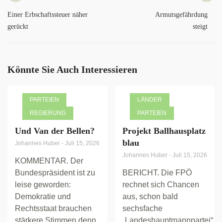
Einer Erbschaftssteuer näher
Armutsgefährdung
gerückt
steigt
Könnte Sie Auch Interessieren
PARTEIEN
LÄNDER
REGIERUNG
PARTEIEN
Und Van der Bellen?
Projekt Ballhausplatz
blau
Johannes Huber
-
Juli 15, 2026
Johannes Huber
-
Juli 15, 2026
KOMMENTAR. Der
Bundespräsident ist zu
BERICHT. Die FPÖ
leise geworden:
rechnet sich Chancen
Demokratie und
aus, schon bald
Rechtsstaat brauchen
sechsfache
stärkere Stimmen denn
„Landeshauptmannpartei“