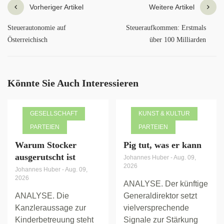
Vorheriger Artikel
Weitere Artikel
Steuerautonomie auf
Steueraufkommen: Erstmals
Österreichisch
über 100 Milliarden
Könnte Sie Auch Interessieren
GESELLSCHAFT
KUNST & KULTUR
PARTEIEN
PARTEIEN
Warum Stocker
Pig tut, was er kann
ausgerutscht ist
Johannes Huber
-
Aug. 09,
2026
Johannes Huber
-
Aug. 09,
2026
ANALYSE. Der künftige
ANALYSE. Die
Generaldirektor setzt
Kanzleraussage zur
vielversprechende
Kinderbetreuung steht
Signale zur Stärkung