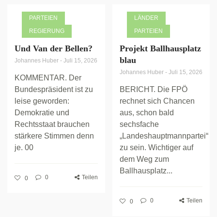
PARTEIEN
LÄNDER
REGIERUNG
PARTEIEN
Und Van der Bellen?
Projekt Ballhausplatz
blau
Johannes Huber
-
Juli 15, 2026
Johannes Huber
-
Juli 15, 2026
KOMMENTAR. Der
Bundespräsident ist zu
BERICHT. Die FPÖ
leise geworden:
rechnet sich Chancen
Demokratie und
aus, schon bald
Rechtsstaat brauchen
sechsfache
stärkere Stimmen denn
„Landeshauptmannpartei“
je. 00
zu sein. Wichtiger auf
dem Weg zum
Ballhausplatz...
0
Teilen
0
0
Teilen
0