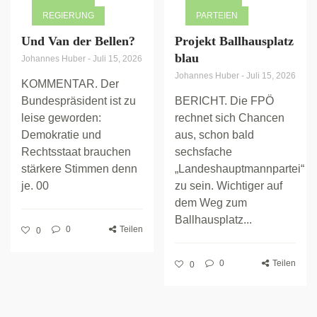
REGIERUNG
PARTEIEN
Und Van der Bellen?
Projekt Ballhausplatz
blau
Johannes Huber
-
Juli 15, 2026
Johannes Huber
-
Juli 15, 2026
KOMMENTAR. Der
Bundespräsident ist zu
BERICHT. Die FPÖ
leise geworden:
rechnet sich Chancen
Demokratie und
aus, schon bald
Rechtsstaat brauchen
sechsfache
stärkere Stimmen denn
„Landeshauptmannpartei“
je. 00
zu sein. Wichtiger auf
dem Weg zum
Ballhausplatz...
0
Teilen
0
0
Teilen
0