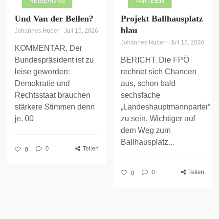
REGIERUNG
PARTEIEN
Und Van der Bellen?
Projekt Ballhausplatz
blau
Johannes Huber
-
Juli 15, 2026
Johannes Huber
-
Juli 15, 2026
KOMMENTAR. Der
Bundespräsident ist zu
BERICHT. Die FPÖ
leise geworden:
rechnet sich Chancen
Demokratie und
aus, schon bald
Rechtsstaat brauchen
sechsfache
stärkere Stimmen denn
„Landeshauptmannpartei“
je. 00
zu sein. Wichtiger auf
dem Weg zum
Ballhausplatz...
0
Teilen
0
0
Teilen
0