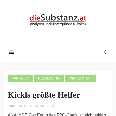
PARTEIEN
REGIERUNG
WIRTSCHAFT
Kickls größte Helfer
-
Johannes Huber
03. Dez. 2023
ANALYSE. Der Erfolg des FPÖ-Chefs ist leicht erklärt