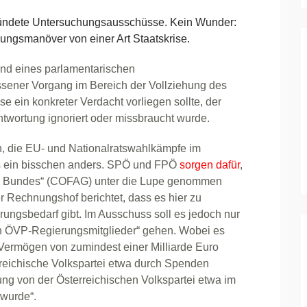
ündete Untersuchungsausschüsse. Kein Wunder:
ungsmanöver von einer Art Staatskrise.
nd eines parlamentarischen
ener Vorgang im Bereich der Vollziehung des
 ein konkreter Verdacht vorliegen sollte, der
antwortung ignoriert oder missbraucht wurde.
 die EU- und Nationalratswahlkämpfe im
es ein bisschen anders. SPÖ und FPÖ
sorgen dafür
,
s Bundes“ (COFAG) unter die Lupe genommen
er Rechnungshof berichtet, dass es hier zu
ungsbedarf gibt. Im Ausschuss soll es jedoch nur
ch ÖVP-Regierungsmitglieder“ gehen. Wobei es
 Vermögen von zumindest einer Milliarde Euro
reichische Volkspartei etwa durch Spenden
ung von der Österreichischen Volkspartei etwa im
 wurde“.