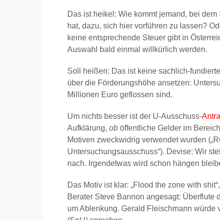
Das ist heikel: Wie kommt jemand, bei dem 
hat, dazu, sich hier vorführen zu lassen? O
keine entsprechende Steuer gibt in Österreic
Auswahl bald einmal willkürlich werden.
Soll heißen: Das ist keine sachlich-fundier
über die Förderungshöhe ansetzen: Untersuc
Millionen Euro geflossen sind.
Um nichts besser ist der U-Ausschuss-
Antr
Aufklärung,
ob
öffentliche Gelder im Berei
Motiven zweckwidrig verwendet wurden (
Untersuchungsausschuss“). Devise: Wir st
nach. Irgendetwas wird schon hängen bleibe
Das Motiv ist klar: „Flood the zone with shi
Berater Steve Bannon angesagt: Überflute 
um Ablenkung. Gerald Fleischmann würde vi