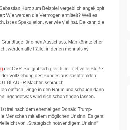
Sebastian Kurz zum Beispiel vergeblich angeklopft
der: Wie werden die Vermögen ermittelt? Weil es
h, ist es Spekulation, wer wie viel hat. Da kann die
te Grundlage für einen Ausschuss. Man könnte eher
ht werden alle Fälle, in denen mehr als xy
ag
der ÖVP. Sie gibt sich gleich im Titel volle Blöße:
ch der Vollziehung des Bundes aus sachfremden
„ROT-BLAUER Machtmissbrauch-
ellen einfach Dinge in den Raum und schauen dann
n, irgendetwas wird sich schon finden lassen.
t“, ist frei nach dem ehemaligen Donald Trump-
die Menschen mit allem möglichen Unsinn. Es geht
elleicht von „Strategisch notwendigem Unsinn“