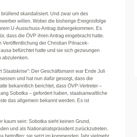
brüllend skandalisiert. Und zwar um des
ewerber willen. Wobei die bisherige Ereignisfolge
t ihrem U-Ausschuss-Antrag dahergekommen. Es
ür, dass die ÖVP ihren Antrag eingebracht hatte.
h Veröffentlichung der Christian Pilnacek-
usa befürchtet hatte und sie sich gezwungen
n abzulenken.
Art Staatskrise“: Der Geschäftsmann war Ende Juli
sessen und hat nun dafür gesorgt, dass die
atte bekanntlich berichtet, dass ÖVP-Vertreter –
gang Sobotka – gefordert haben, staatsanwaltliche
ste das allgemein bekannt werden. Es ist
r kaum sein: Sobotka sieht keinen Grund,
n und als Nationalratspräsident zurückzutreten.
twa betroffen; sie setzt im kommenden Jahr vielmehr