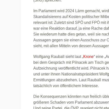
(SnU) sprechen.
Im Parlament wird 2024 Lärm gemacht, wird 
Skandalisierens auf Kosten politischer Mitb
relevant ist: Zuletzt sind SPÖ und FPÖ mi
war eine Reaktion darauf, ja eine Rache daf
Sie wiederum hatte dies getan, weil sie nac
Aussagen gegen sie einen Ausschuss zur Ca
sieht, mit allen Mitteln von dessen Aussage
Wolfgang Rauball sieht laut „
Krone
“ eine „
bei dem Gespräch mit Pilnacek am Tisch ge
Aufzeichnung veröffentlicht wird. Pilnacek h
und unter ihnen Nationalratspräsident Wolf
Ermittlungen abzudrehen. Laut Rauball mus
tatsächlich von öffentlichem Interesse.
Die Konsequenzen könnten nun freilich üble
größeren Schaden vom Parlament abzuwende
Und seine Partei, die ÖVP, reagiert nicht e