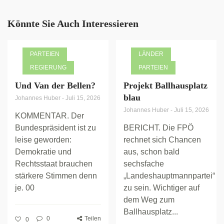
Könnte Sie Auch Interessieren
PARTEIEN
LÄNDER
REGIERUNG
PARTEIEN
Und Van der Bellen?
Projekt Ballhausplatz
blau
Johannes Huber
-
Juli 15, 2026
Johannes Huber
-
Juli 15, 2026
KOMMENTAR. Der
Bundespräsident ist zu
BERICHT. Die FPÖ
leise geworden:
rechnet sich Chancen
Demokratie und
aus, schon bald
Rechtsstaat brauchen
sechsfache
stärkere Stimmen denn
„Landeshauptmannpartei“
je. 00
zu sein. Wichtiger auf
dem Weg zum
Ballhausplatz...
0
Teilen
0