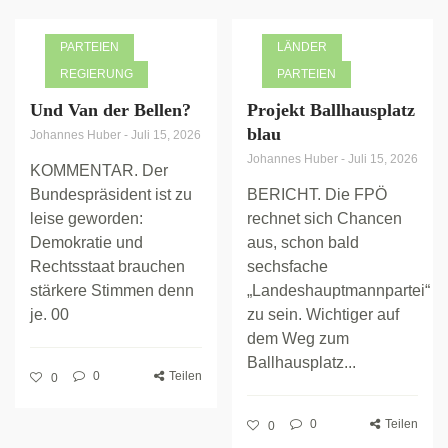
PARTEIEN
LÄNDER
REGIERUNG
PARTEIEN
Und Van der Bellen?
Projekt Ballhausplatz
blau
Johannes Huber
-
Juli 15, 2026
Johannes Huber
-
Juli 15, 2026
KOMMENTAR. Der
Bundespräsident ist zu
BERICHT. Die FPÖ
leise geworden:
rechnet sich Chancen
Demokratie und
aus, schon bald
Rechtsstaat brauchen
sechsfache
stärkere Stimmen denn
„Landeshauptmannpartei“
je. 00
zu sein. Wichtiger auf
dem Weg zum
Ballhausplatz...
0
Teilen
0
0
Teilen
0