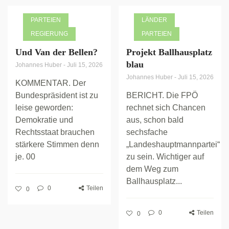
PARTEIEN
LÄNDER
REGIERUNG
PARTEIEN
Und Van der Bellen?
Projekt Ballhausplatz
blau
Johannes Huber
-
Juli 15, 2026
Johannes Huber
-
Juli 15, 2026
KOMMENTAR. Der
Bundespräsident ist zu
BERICHT. Die FPÖ
leise geworden:
rechnet sich Chancen
Demokratie und
aus, schon bald
Rechtsstaat brauchen
sechsfache
stärkere Stimmen denn
„Landeshauptmannpartei“
je. 00
zu sein. Wichtiger auf
dem Weg zum
Ballhausplatz...
0
Teilen
0
0
Teilen
0