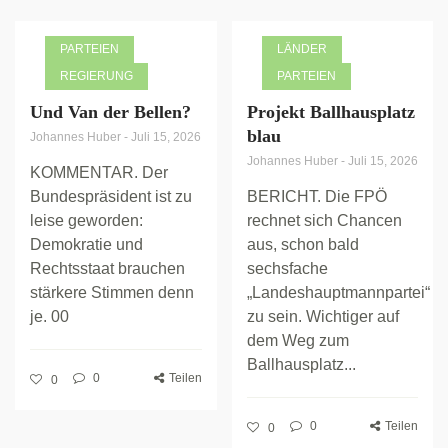
PARTEIEN
LÄNDER
REGIERUNG
PARTEIEN
Und Van der Bellen?
Projekt Ballhausplatz
blau
Johannes Huber
-
Juli 15, 2026
Johannes Huber
-
Juli 15, 2026
KOMMENTAR. Der
Bundespräsident ist zu
BERICHT. Die FPÖ
leise geworden:
rechnet sich Chancen
Demokratie und
aus, schon bald
Rechtsstaat brauchen
sechsfache
stärkere Stimmen denn
„Landeshauptmannpartei“
je. 00
zu sein. Wichtiger auf
dem Weg zum
Ballhausplatz...
0
Teilen
0
0
Teilen
0