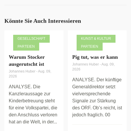
Könnte Sie Auch Interessieren
GESELLSCHAFT
KUNST & KULTUR
PARTEIEN
PARTEIEN
Warum Stocker
Pig tut, was er kann
ausgerutscht ist
Johannes Huber
-
Aug. 09,
2026
Johannes Huber
-
Aug. 09,
2026
ANALYSE. Der künftige
ANALYSE. Die
Generaldirektor setzt
Kanzleraussage zur
vielversprechende
Kinderbetreuung steht
Signale zur Stärkung
für eine Volkspartei, die
des ORF. Ob’s reicht, ist
den Anschluss verloren
jedoch fraglich. 00
hat an die Welt, in der...