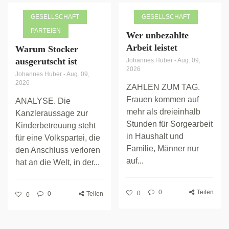
GESELLSCHAFT
GESELLSCHAFT
PARTEIEN
Wer unbezahlte
Arbeit leistet
Warum Stocker
ausgerutscht ist
Johannes Huber
-
Aug. 09,
2026
Johannes Huber
-
Aug. 09,
2026
ZAHLEN ZUM TAG.
Frauen kommen auf
ANALYSE. Die
mehr als dreieinhalb
Kanzleraussage zur
Stunden für Sorgearbeit
Kinderbetreuung steht
in Haushalt und
für eine Volkspartei, die
Familie, Männer nur
den Anschluss verloren
auf...
hat an die Welt, in der...
0
Teilen
0
0
Teilen
0