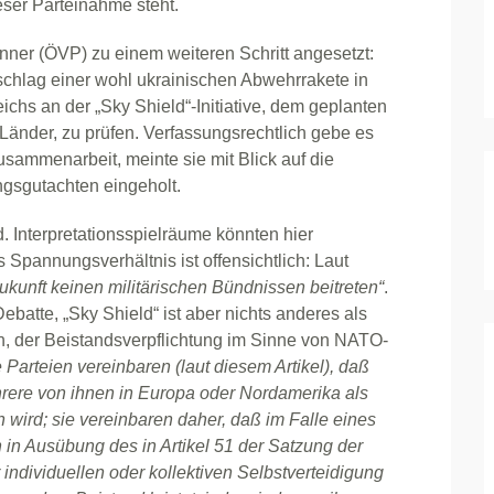
eser Parteinahme steht.
anner (ÖVP) zu einem weiteren Schritt angesetzt:
chlag einer wohl ukrainischen Abwehrrakete in
eichs an der „Sky Shield“-Initiative, dem geplanten
nder, zu prüfen. Verfassungsrechtlich gebe es
sammenarbeit, meinte sie mit Blick auf die
ngsgutachten eingeholt.
 Interpretationsspielräume könnten hier
 Spannungsverhältnis ist offensichtlich: Laut
Zukunft keinen militärischen Bündnissen beitreten“
.
 Debatte, „Sky Shield“ ist aber nichts anderes als
en, der Beistandsverpflichtung im Sinne von NATO-
e Parteien vereinbaren
(laut diesem Artikel)
, daß
hrere von ihnen in Europa oder Nordamerika als
 wird; sie vereinbaren daher, daß im Falle eines
 in Ausübung des in Artikel 51 der Satzung der
individuellen oder kollektiven Selbstverteidigung