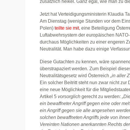
zusätzlich heikel. Ganz egal, wie man zu di
Jetzt hat Verteidigungsministerin Klaudia T
Am Dienstag (wenige Stunden vor dem Eins
Polen)
teilte sie mit
, eine Beteiligung Österr
Luftabwehrsystem der europäischen NATO-Lä
durchaus Möglichkeiten zu einer engeren Zu
Neutralität. Man habe dazu einige Verfassu
Diese Gutachten zu kennen, wäre spannend.
überstrapaziert werden. Zum Beispiel dieses
Neutralitätsgesetz wird Österreich
„
in aller 
Ein solcher Beitritt steht nun zwar nicht zur
eine neue Möglichkeit für die Mitgliedstaat
Artikel 5
vorsorglich
gerecht zu werden:
„Di
ein bewaffneter Angriff gegen eine oder me
ein Angriff gegen sie alle angesehen werden
solchen bewaffneten Angriffs jede von ihnen
Vereinten Nationen anerkannten Rechts der 