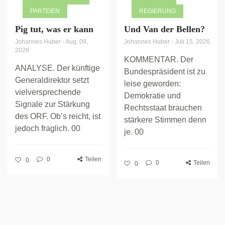
PARTEIEN
REGIERUNG
Pig tut, was er kann
Und Van der Bellen?
Johannes Huber
-
Aug. 09,
Johannes Huber
-
Juli 15, 2026
2026
KOMMENTAR. Der
ANALYSE. Der künftige
Bundespräsident ist zu
Generaldirektor setzt
leise geworden:
vielversprechende
Demokratie und
Signale zur Stärkung
Rechtsstaat brauchen
des ORF. Ob’s reicht, ist
stärkere Stimmen denn
jedoch fraglich. 00
je. 00
0
Teilen
0
0
Teilen
0