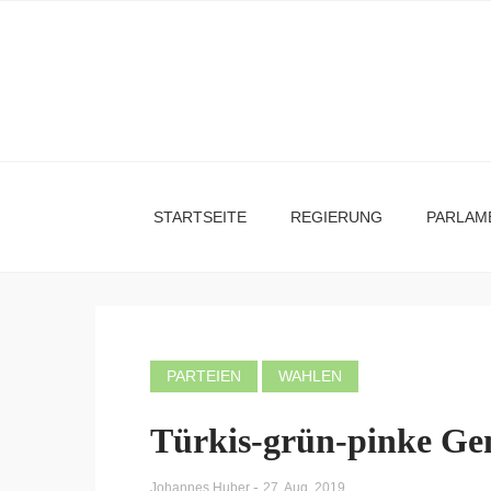
STARTSEITE
REGIERUNG
PARLAM
PARTEIEN
WAHLEN
Türkis-grün-pinke Ge
-
Johannes Huber
27. Aug. 2019