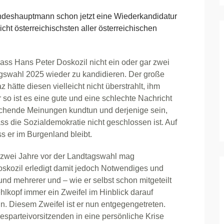
eshauptmann schon jetzt eine Wiederkandidatur
cht österreichischsten aller österreichischen
ass Hans Peter Doskozil nicht ein oder gar zwei
agswahl 2025 wieder zu kandidieren. Der große
ätte diesen vielleicht nicht überstrahlt, ihm
o ist es eine gute und eine schlechte Nachricht
eichende Meinungen kundtun und derjenige sein,
s die Sozialdemokratie nicht geschlossen ist. Auf
ss er im Burgenland bleibt.
wei Jahre vor der Landtagswahl mag
oskozil erledigt damit jedoch Notwendiges und
und mehrerer und – wie er selbst schon mitgeteilt
hlkopf immer ein Zweifel im Hinblick darauf
. Diesem Zweifel ist er nun entgegengetreten.
sparteivorsitzenden in eine persönliche Krise