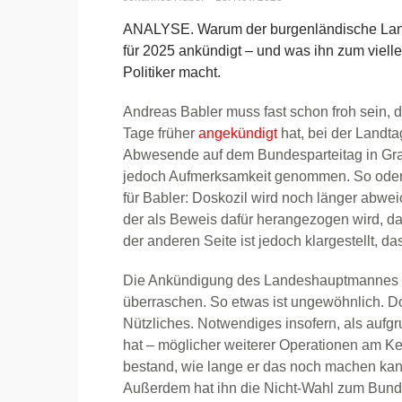
ANALYSE. Warum der burgenländische Land
für 2025 ankündigt – und was ihn zum viellei
Politiker macht.
Andreas Babler muss fast schon froh sein, d
Tage früher
angekündigt
hat, bei der Landt
Abwesende auf dem Bundesparteitag in Graz h
jedoch Aufmerksamkeit genommen. So oder s
für Babler: Doskozil wird noch länger abw
der als Beweis dafür herangezogen wird, das
der anderen Seite ist jedoch klargestellt, da
Die Ankündigung des Landeshauptmannes z
überraschen. So etwas ist ungewöhnlich. D
Nützliches. Notwendiges insofern, als aufgr
hat – möglicher weiterer Operationen am Ke
bestand, wie lange er das noch machen kann
Außerdem hat ihn die Nicht-Wahl zum Bunde