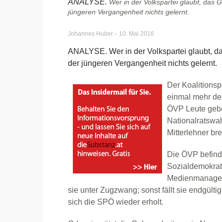
ANALYSE.
Wer in der Volkspartei glaubt, das
jüngeren Vergangenheit nichts gelernt.
-
Johannes Huber
10. Mai 2016
ANALYSE. Wer in der Volkspartei glaubt, d
der jüngeren Vergangenheit nichts gelernt.
Der Koalitionsp
einmal mehr den
ÖVP Leute gebe
Nationalratswa
Mitterlehner bre
Die ÖVP befinde
Sozialdemokrati
Medienmanager 
sie unter Zugzwang; sonst fällt sie endgülti
sich die SPÖ wieder erholt.