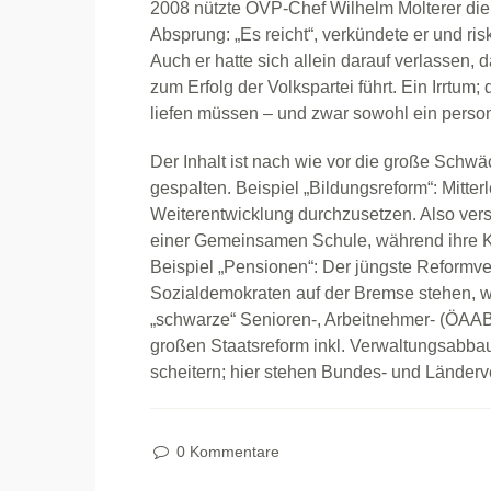
2008 nützte ÖVP-Chef Wilhelm Molterer die 
Absprung: „Es reicht“, verkündete er und r
Auch er hatte sich allein darauf verlassen, 
zum Erfolg der Volkspartei führt. Ein Irrtu
liefen müssen – und zwar sowohl ein persone
Der Inhalt ist nach wie vor die große Schwäc
gespalten. Beispiel „Bildungsreform“: Mitter
Weiterentwicklung durchzusetzen. Also vers
einer Gemeinsamen Schule, während ihre 
Beispiel „Pensionen“: Der jüngste Reformver
Sozialdemokraten auf der Bremse stehen, w
„schwarze“ Senioren-, Arbeitnehmer- (ÖAAB
großen Staatsreform inkl. Verwaltungsabbau
scheitern; hier stehen Bundes- und Länderv
0 Kommentare