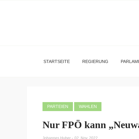
STARTSEITE
REGIERUNG
PARLAM
PARTEIEN
WAHLEN
Nur FPÖ kann „Neuwa
-
Johannes Huber
02. Nov. 2022