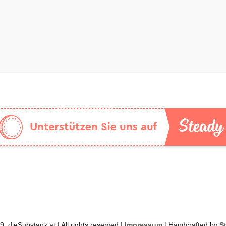
, dieSubstanz.at | All rights reserved |
Impressum
| Handcrafted by
S