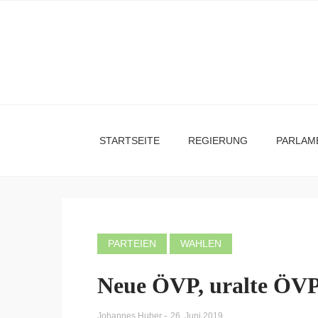
STARTSEITE
REGIERUNG
PARLAM
PARTEIEN
WAHLEN
Neue ÖVP, uralte ÖV
-
Johannes Huber
26. Juni 2019