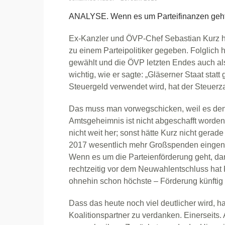
ANALYSE. Wenn es um Parteifinanzen geht,
Ex-Kanzler und ÖVP-Chef Sebastian Kurz ha
zu einem Parteipolitiker gegeben. Folglich h
gewählt und die ÖVP letzten Endes auch a
wichtig, wie er sagte: „Gläserner Staat statt
Steuergeld verwendet wird, hat der Steuerza
Das muss man vorwegschicken, weil es den K
Amtsgeheimnis ist nicht abgeschafft worden
nicht weit her; sonst hätte Kurz nicht gerad
2017 wesentlich mehr Großspenden eingeno
Wenn es um die Parteienförderung geht, dann
rechtzeitig vor dem Neuwahlentschluss hat K
ohnehin schon höchste – Förderung künftig 
Dass das heute noch viel deutlicher wird, 
Koalitionspartner zu verdanken. Einerseits. 