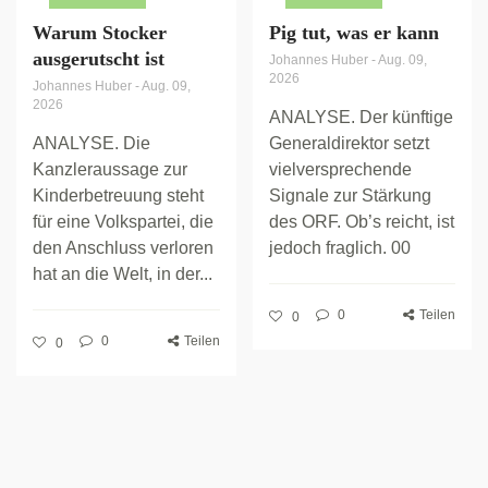
Warum Stocker
Pig tut, was er kann
ausgerutscht ist
Johannes Huber
-
Aug. 09,
2026
Johannes Huber
-
Aug. 09,
2026
ANALYSE. Der künftige
ANALYSE. Die
Generaldirektor setzt
Kanzleraussage zur
vielversprechende
Kinderbetreuung steht
Signale zur Stärkung
für eine Volkspartei, die
des ORF. Ob’s reicht, ist
den Anschluss verloren
jedoch fraglich. 00
hat an die Welt, in der...
0
Teilen
0
0
Teilen
0