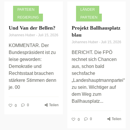
PARTEIEN
LÄNDER
REGIERUNG
PARTEIEN
Und Van der Bellen?
Projekt Ballhausplatz
blau
Johannes Huber
-
Juli 15, 2026
Johannes Huber
-
Juli 15, 2026
KOMMENTAR. Der
Bundespräsident ist zu
BERICHT. Die FPÖ
leise geworden:
rechnet sich Chancen
Demokratie und
aus, schon bald
Rechtsstaat brauchen
sechsfache
stärkere Stimmen denn
„Landeshauptmannpartei“
je. 00
zu sein. Wichtiger auf
dem Weg zum
Ballhausplatz...
0
Teilen
0
0
Teilen
0