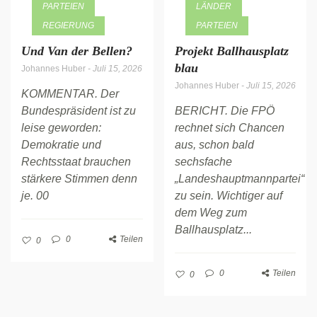
PARTEIEN
LÄNDER
REGIERUNG
PARTEIEN
Und Van der Bellen?
Projekt Ballhausplatz
blau
Johannes Huber
-
Juli 15, 2026
Johannes Huber
-
Juli 15, 2026
KOMMENTAR. Der
Bundespräsident ist zu
BERICHT. Die FPÖ
leise geworden:
rechnet sich Chancen
Demokratie und
aus, schon bald
Rechtsstaat brauchen
sechsfache
stärkere Stimmen denn
„Landeshauptmannpartei“
je. 00
zu sein. Wichtiger auf
dem Weg zum
Ballhausplatz...
0
Teilen
0
0
Teilen
0