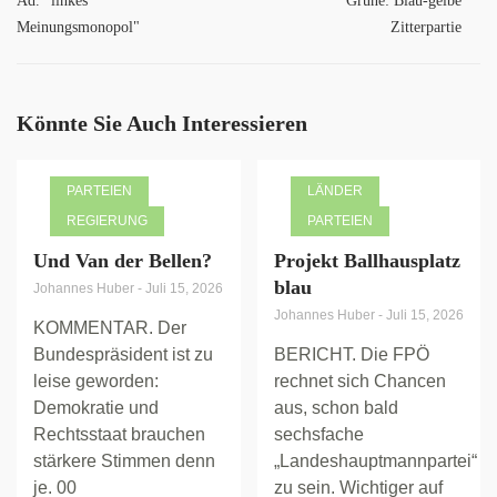
Ad. "linkes
Grüne: Blau-gelbe
Meinungsmonopol"
Zitterpartie
Könnte Sie Auch Interessieren
PARTEIEN
LÄNDER
REGIERUNG
PARTEIEN
Und Van der Bellen?
Projekt Ballhausplatz
blau
Johannes Huber
-
Juli 15, 2026
Johannes Huber
-
Juli 15, 2026
KOMMENTAR. Der
Bundespräsident ist zu
BERICHT. Die FPÖ
leise geworden:
rechnet sich Chancen
Demokratie und
aus, schon bald
Rechtsstaat brauchen
sechsfache
stärkere Stimmen denn
„Landeshauptmannpartei“
je. 00
zu sein. Wichtiger auf