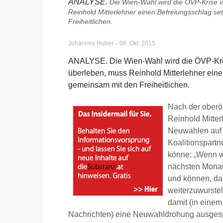
ANALYSE.
Die Wien-Wahl wird die ÖVP-Krise v
Reinhold Mitterlehner einen Befreiungsschlag s
Freiheitlichen.
-
Johannes Huber
08. Okt. 2015
ANALYSE. Die Wien-Wahl wird die ÖVP-Kris
überleben, muss Reinhold Mitterlehner eine
gemeinsam mit den Freiheitlichen.
Nach der oberö
Reinhold Mitter
Neuwahlen auf
Koalitionspartn
könne: „Wenn wi
nächsten Monate
und können, da
weiterzuwurstel
damit (in einem
Nachrichten) eine Neuwahldrohung ausgesp