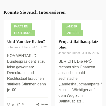
Könnte Sie Auch Interessieren
PARTEIEN
LÄNDER
REGIERUNG
PARTEIEN
Und Van der Bellen?
Projekt Ballhausplatz
blau
Johannes Huber
-
Juli 15, 2026
Johannes Huber
-
Juli 15, 2026
KOMMENTAR. Der
Bundespräsident ist zu
BERICHT. Die FPÖ
leise geworden:
rechnet sich Chancen
Demokratie und
aus, schon bald
Rechtsstaat brauchen
sechsfache
stärkere Stimmen denn
„Landeshauptmannpartei“
je. 00
zu sein. Wichtiger auf
dem Weg zum
Ballhausplatz...
0
Teilen
0