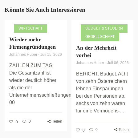
Könnte Sie Auch Interessieren
WIRTSCHAFT
BUDGET & STEUERN
GESELLSCHAFT
Wieder mehr
Firmengründungen
An der Mehrheit
vorbei
Johannes Huber
-
Juli 15, 2026
Johannes Huber
-
Juli 06, 2026
ZAHLEN ZUM TAG.
Die Gesamtzahl ist
BERICHT. Budget: Acht
wieder deutlich höher
von zehn Österreichern
als die der
lehnen Einsparungen
Unternehmensschließungen.
bei den Pensionen ab,
00
sechs von zehn wären
für eine Vermögens-...
0
Teilen
0
0
Teilen
0