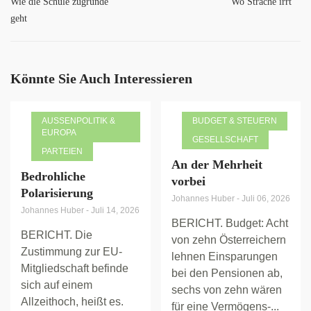
Wie die Schule zugrunde
Wo Strache irrt
geht
Könnte Sie Auch Interessieren
AUSSENPOLITIK & E
BUDGET & STEUERN
UROPA
GESELLSCHAFT
PARTEIEN
An der Mehrheit
Bedrohliche
vorbei
Polarisierung
Johannes Huber
-
Juli 06, 2026
Johannes Huber
-
Juli 14, 2026
BERICHT. Budget: Acht
BERICHT. Die
von zehn Österreichern
Zustimmung zur EU-
lehnen Einsparungen
Mitgliedschaft befinde
bei den Pensionen ab,
sich auf einem
sechs von zehn wären
Allzeithoch, heißt es.
für eine Vermögens-...