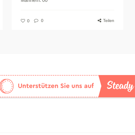
Männern. 00
0
Teilen
0