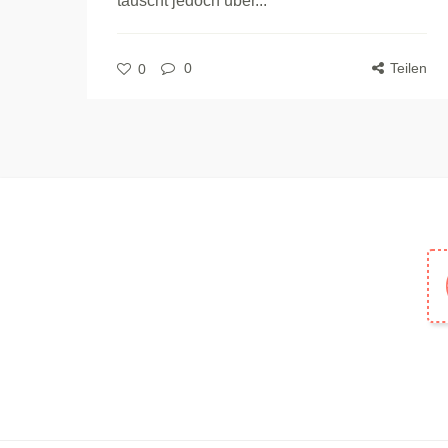
täuscht jedoch über...
0
Teilen
0