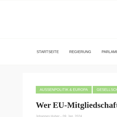
STARTSEITE
REGIERUNG
PARLAM
AUSSENPOLITIK & EUROPA
GESELLSC
Wer EU-Mitgliedschaft
-
Johannes Huber
09. Jan. 2024