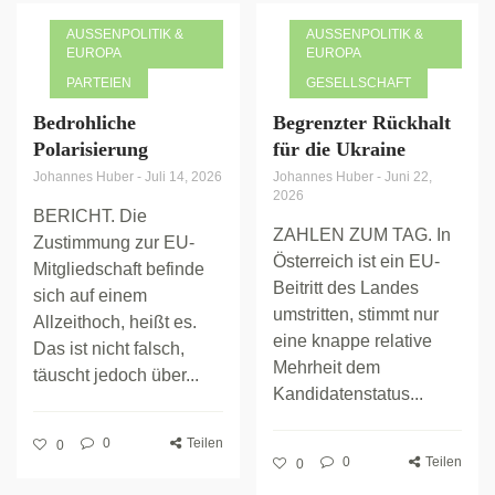
AUSSENPOLITIK & E
AUSSENPOLITIK & E
UROPA
UROPA
PARTEIEN
GESELLSCHAFT
Bedrohliche
Begrenzter Rückhalt
Polarisierung
für die Ukraine
Johannes Huber
-
Juli 14, 2026
Johannes Huber
-
Juni 22,
2026
BERICHT. Die
ZAHLEN ZUM TAG. In
Zustimmung zur EU-
Österreich ist ein EU-
Mitgliedschaft befinde
Beitritt des Landes
sich auf einem
umstritten, stimmt nur
Allzeithoch, heißt es.
eine knappe relative
Das ist nicht falsch,
Mehrheit dem
täuscht jedoch über...
Kandidatenstatus...
0
Teilen
0
0
Teilen
0